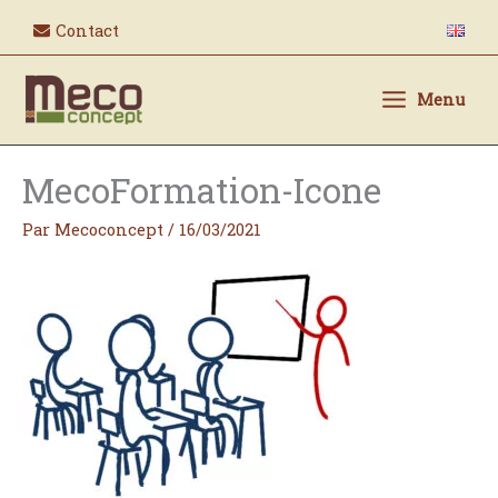
Aller
Contact
au
contenu
Menu
MecoFormation-Icone
Par
Mecoconcept
/
16/03/2021