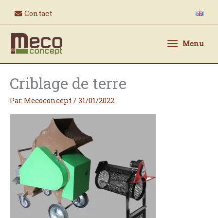
Aller
Contact
au
contenu
Menu
Criblage de terre
Par
Mecoconcept
/
31/01/2022