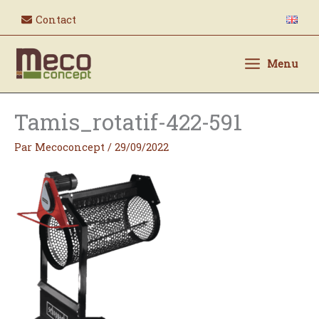
Aller
Contact
au
contenu
Menu
Tamis_rotatif-422-591
Par
Mecoconcept
/
29/09/2022