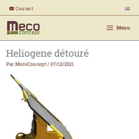
Aller
Contact
au
contenu
Menu
Heliogene détouré
Par
MecoConcept
/
07/12/2021