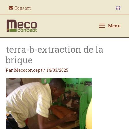
Aller
Contact
au
contenu
Menu
terra-b-extraction de la
brique
Par
Mecoconcept
/
14/03/2025