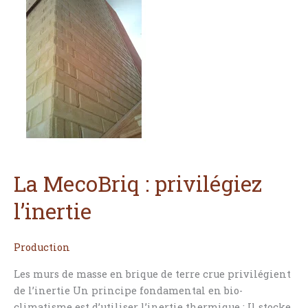
:
privilégiez
l’inertie
La MecoBriq : privilégiez
l’inertie
Production
Les murs de masse en brique de terre crue privilégient
de l’inertie Un principe fondamental en bio-
climatisme est d’utiliser l’inertie thermique : Il stocke