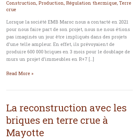
Construction
,
Production
,
Régulation thermique
,
Terre
Maroc,
crue
briques
en
Lorsque la société EMB Maroc nous a contacté en 2021
terre
pour nous faire part de son projet, nous ne nous étions
crue
pas imaginés un jour être impliqués dans des projets
d’une telle ampleur. En effet, ils prévoyaient de
produire 600 000 briques en 3 mois pour le doublage de
murs un projet d’immeubles en R+7 […]
Read More »
La reconstruction avec les
La
reconstruction
briques en terre crue à
avec
les
Mayotte
briques