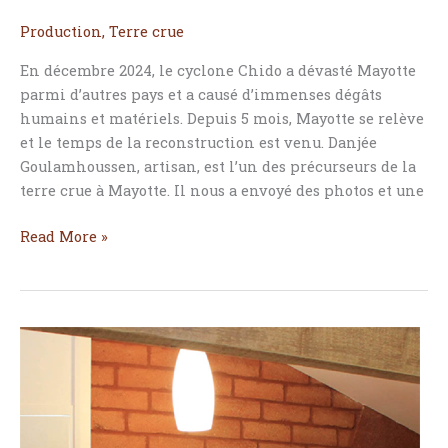
en
Production
,
Terre crue
terre
crue
En décembre 2024, le cyclone Chido a dévasté Mayotte
à
parmi d’autres pays et a causé d’immenses dégâts
Mayotte
humains et matériels. Depuis 5 mois, Mayotte se relève
et le temps de la reconstruction est venu. Danjée
Goulamhoussen, artisan, est l’un des précurseurs de la
terre crue à Mayotte. Il nous a envoyé des photos et une
Read More »
La
Brique
de
Terre
Compressée