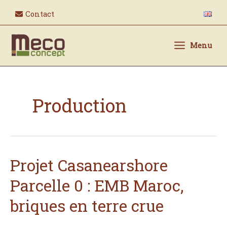
Aller
Contact
au
contenu
Menu
Production
Projet Casanearshore
Projet
Casanearshore
Parcelle 0 : EMB Maroc,
Parcelle
0
briques en terre crue
:
EMB