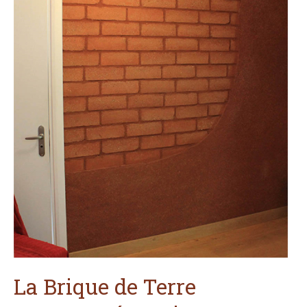
:
saine
et
écologique
La Brique de Terre