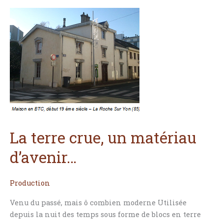
La
terre
crue,
un
matériau
d’avenir…
La terre crue, un matériau
d’avenir…
Production
Venu du passé, mais ô combien moderne Utilisée
depuis la nuit des temps sous forme de blocs en terre