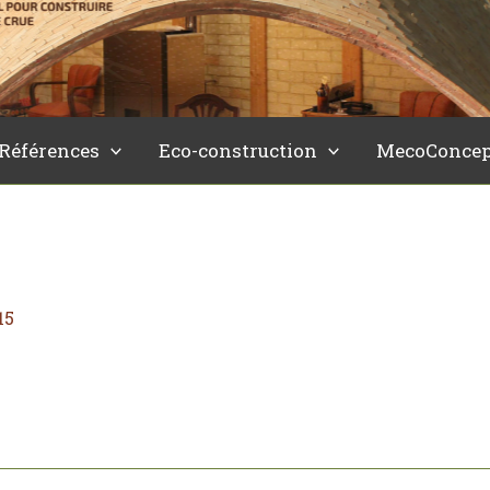
Références
Eco-construction
MecoConcep
15