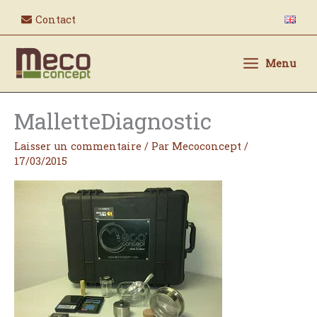
Aller
Contact
au
contenu
Menu
MalletteDiagnostic
Laisser un commentaire
/ Par
Mecoconcept
/
17/03/2015